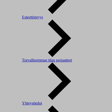
Esteettömyys
Turvallisemman tilan periaatteet
Yhteystiedot