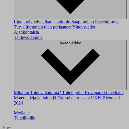
Liput, näyttelypaikat ja aukiolo
Saapuminen
Esteettömyys
Turvallisemman tilan periaatteet
Yhteystiedot
Ajankohtaista
Taidevaltakunta
Avaa valikko
Mikä on Taidevaltakunta?
Taiteilijoille
Kuvapankki medialle
Materiaaleja ja linkkejä
Järjestävät museot
UKK
Biennaali
2024
Medialle
Taiteilijoille
Hae