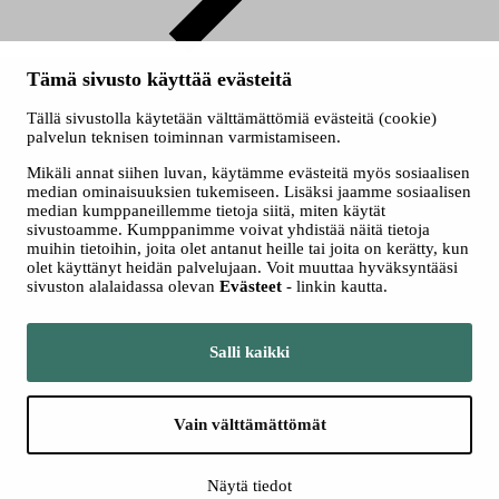
malvamuseo.fi
Tämä sivusto käyttää evästeitä
© 2026 Taidevaltakunta
Tällä sivustolla käytetään välttämättömiä evästeitä (cookie)
Evästeet
palvelun teknisen toiminnan varmistamiseen.
Saavutettavuusseloste
Mikäli annat siihen luvan, käytämme evästeitä myös sosiaalisen
median ominaisuuksien tukemiseen. Lisäksi jaamme sosiaalisen
median kumppaneillemme tietoja siitä, miten käytät
sivustoamme. Kumppanimme voivat yhdistää näitä tietoja
muihin tietoihin, joita olet antanut heille tai joita on kerätty, kun
olet käyttänyt heidän palvelujaan. Voit muuttaa hyväksyntääsi
sivuston alalaidassa olevan
Evästeet
- linkin kautta.
Siirry tampere.fi
Salli kaikki
Vain välttämättömät
Näytä tiedot