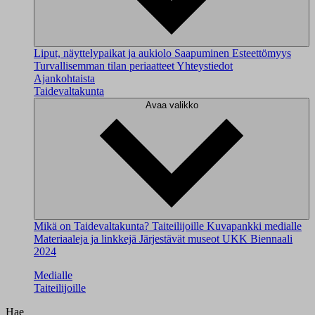
Liput, näyttelypaikat ja aukiolo
Saapuminen
Esteettömyys
Turvallisemman tilan periaatteet
Yhteystiedot
Ajankohtaista
Taidevaltakunta
Avaa valikko
Mikä on Taidevaltakunta?
Taiteilijoille
Kuvapankki medialle
Materiaaleja ja linkkejä
Järjestävät museot
UKK
Biennaali
2024
Medialle
Taiteilijoille
Hae