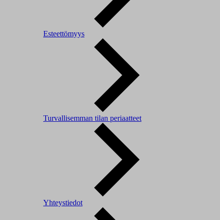
Esteettömyys
Turvallisemman tilan periaatteet
Yhteystiedot