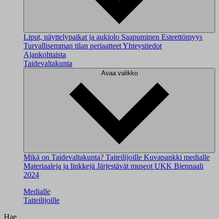
Liput, näyttelypaikat ja aukiolo
Saapuminen
Esteettömyys
Turvallisemman tilan periaatteet
Yhteystiedot
Ajankohtaista
Taidevaltakunta
Avaa valikko
Mikä on Taidevaltakunta?
Taiteilijoille
Kuvapankki medialle
Materiaaleja ja linkkejä
Järjestävät museot
UKK
Biennaali
2024
Medialle
Taiteilijoille
Hae