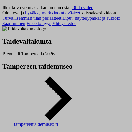
Illmakuva vehreästä kartanoalueesta.
Ohita video
Ole hyvä ja
hyväksy markkinointievästeet
katsoaksesi videon.
Turvallisemman tilan periaatteet
Liput, näyttelypaikat ja aukiolo
Saapuminen
Esteettömyys
Yhteystiedot
Taidevaltakunta
Biennaali Tampereella 2026
Tampereen taidemuseo
tampereentaidemuseo.fi