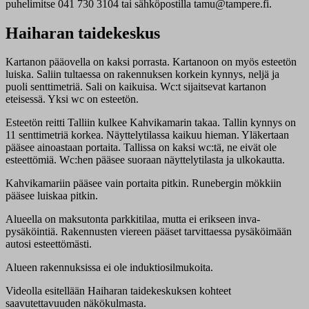
puhelimitse 041 730 3104 tai sähköpostilla tamu@tampere.fi.
Haiharan taidekeskus
Kartanon pääovella on kaksi porrasta. Kartanoon on myös esteetön
luiska. Saliin tultaessa on rakennuksen korkein kynnys, neljä ja
puoli senttimetriä. Sali on kaikuisa. Wc:t sijaitsevat kartanon
eteisessä. Yksi wc on esteetön.
Esteetön reitti Talliin kulkee Kahvikamarin takaa. Tallin kynnys on
11 senttimetriä korkea. Näyttelytilassa kaikuu hieman. Yläkertaan
pääsee ainoastaan portaita. Tallissa on kaksi wc:tä, ne eivät ole
esteettömiä. Wc:hen pääsee suoraan näyttelytilasta ja ulkokautta.
Kahvikamariin pääsee vain portaita pitkin. Runebergin mökkiin
pääsee luiskaa pitkin.
Alueella on maksutonta parkkitilaa, mutta ei erikseen inva-
pysäköintiä. Rakennusten viereen pääset tarvittaessa pysäköimään
autosi esteettömästi.
Alueen rakennuksissa ei ole induktiosilmukoita.
Videolla esitellään Haiharan taidekeskuksen kohteet
saavutettavuuden näkökulmasta.