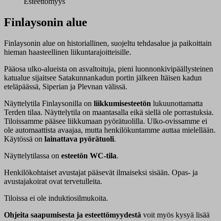
Esteettömyys
Finlaysonin alue
Finlaysonin alue on historiallinen, suojeltu tehdasalue ja paikoittain
hieman haasteellinen liikuntarajoitteisille.
Pääosa ulko-alueista on asvaltoituja, pieni luonnonkivipäällysteinen
katualue sijaitsee Satakunnankadun portin jälkeen Itäisen kadun
eteläpäässä, Siperian ja Plevnan välissä.
Näyttelytila Finlaysonilla on
liikkumisesteetön
lukuunottamatta
Terden tilaa. Näyttelytila on maantasalla eikä siellä ole porrastuksia.
Tiloissamme pääsee liikkumaan pyörätuolilla. Ulko-ovissamme ei
ole automaattista avaajaa, mutta henkilökuntamme auttaa mielellään.
Käytössä on
lainattava pyörätuoli
.
Näyttelytilassa on
esteetön WC-tila
.
Henkilökohtaiset avustajat pääsevät ilmaiseksi sisään. Opas- ja
avustajakoirat ovat tervetulleita.
Tiloissa ei ole induktiosilmukoita.
Ohjeita saapumisesta
ja esteettömyydestä
voit myös kysyä lisää