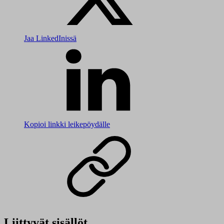
Jaa LinkedInissä
Kopioi linkki leikepöydälle
Liittyvät sisällöt