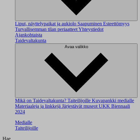
Liput, näyttelypaikat ja aukiolo
Saapuminen
Esteettömyys
Turvallisemman tilan periaatteet
Yhteystiedot
Ajankohtaista
Taidevaltakunta
Avaa valikko
Mikä on Taidevaltakunta?
Taiteilijoille
Kuvapankki medialle
Materiaaleja ja linkkejä
Järjestävät museot
UKK
Biennaali
2024
Medialle
Taiteilijoille
Hae