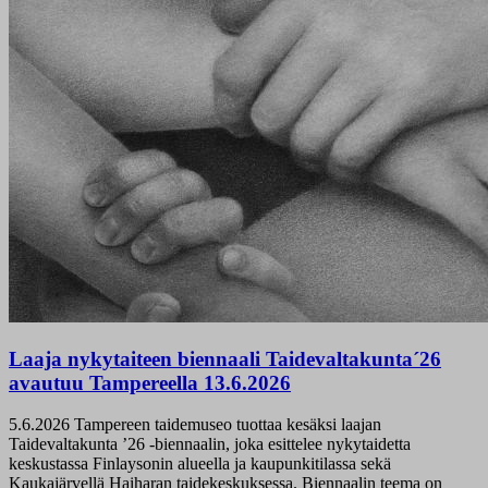
Laaja nykytaiteen biennaali Taidevaltakunta´26
avautuu Tampereella 13.6.2026
5.6.2026
Tampereen taidemuseo tuottaa kesäksi laajan
Taidevaltakunta ’26 -biennaalin, joka esittelee nykytaidetta
keskustassa Finlaysonin alueella ja kaupunkitilassa sekä
Kaukajärvellä Haiharan taidekeskuksessa. Biennaalin teema on