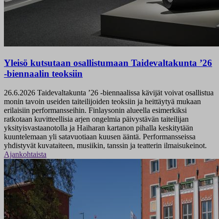
Yleisö kutsutaan osallistumaan Taidevaltakunta ’26
-biennaalin teoksiin
26.6.2026
Taidevaltakunta ’26 -biennaalissa kävijät voivat osallistua
monin tavoin useiden taiteilijoiden teoksiin ja heittäytyä mukaan
erilaisiin performansseihin. Finlaysonin alueella esimerkiksi
ratkotaan kuvitteellisia arjen ongelmia päivystävän taiteilijan
yksityisvastaanotolla ja Haiharan kartanon pihalla keskitytään
kuuntelemaan yli satavuotiaan kuusen ääntä. Performansseissa
yhdistyvät kuvataiteen, musiikin, tanssin ja teatterin ilmaisukeinot.
Ajankohtaista