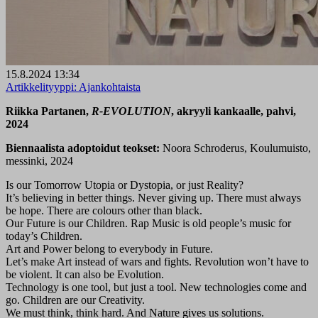
15.8.2024 13:34
Artikkelityyppi:
Ajankohtaista
Riikka Partanen,
R-EVOLUTION
, akryyli kankaalle, pahvi,
2024
Biennaalista adoptoidut teokset:
Noora Schroderus, Koulumuisto,
messinki, 2024
Is our Tomorrow Utopia or Dystopia, or just Reality?
It’s believing in better things. Never giving up. There must always
be hope. There are colours other than black.
Our Future is our Children. Rap Music is old people’s music for
today’s Children.
Art and Power belong to everybody in Future.
Let’s make Art instead of wars and fights. Revolution won’t have to
be violent. It can also be Evolution.
Technology is one tool, but just a tool. New technologies come and
go. Children are our Creativity.
We must think, think hard. And Nature gives us solutions.