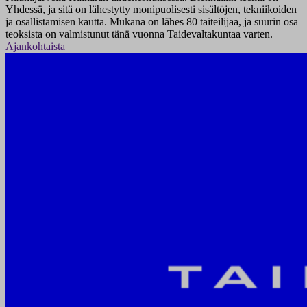
Yhdessä, ja sitä on lähestytty monipuolisesti sisältöjen, tekniikoiden
ja osallistamisen kautta. Mukana on lähes 80 taiteilijaa, ja suurin osa
teoksista on valmistunut tänä vuonna Taidevaltakuntaa varten.
Ajankohtaista