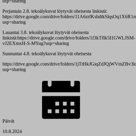
usp=sharing
Perjantain 2.8. tekoälykuvat löytyvät oheisesta linkistä:
https://drive.google.com/drive/folders/11A6zrfKshdtkSlqsOq1X6
usp=sharing
Lauantai 3.8. tekoälykuvat löytyvät oheisesta
linkistä:https://drive.google.com/drive/folders/1f3kTfIk5I1GWLJSM-
vJ2EXmxH-S-MYug?usp=sharing
Sunnuntai 4.8. tekoälykuvat löytyvät oheisesta
https://drive.google.com/drive/folders/1jTtHkJGiqZdJQjWVmZBv
usp=sharing
Päivät
10.8.2024