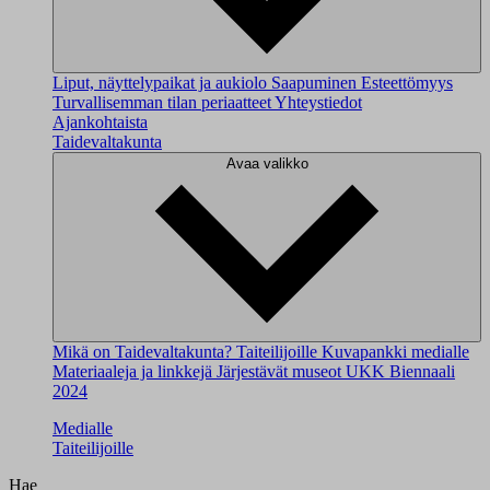
Liput, näyttelypaikat ja aukiolo
Saapuminen
Esteettömyys
Turvallisemman tilan periaatteet
Yhteystiedot
Ajankohtaista
Taidevaltakunta
Avaa valikko
Mikä on Taidevaltakunta?
Taiteilijoille
Kuvapankki medialle
Materiaaleja ja linkkejä
Järjestävät museot
UKK
Biennaali
2024
Medialle
Taiteilijoille
Hae