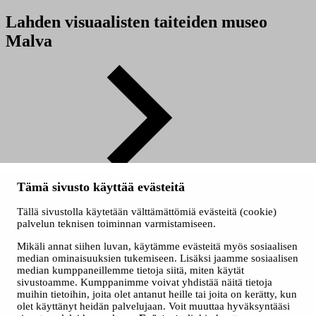
Lahden visuaalisten taiteiden museo
Malva
malvamuseo.fi
Tämä sivusto käyttää evästeitä
© 2026 Taidevaltakunta
Tällä sivustolla käytetään välttämättömiä evästeitä (cookie)
Evästeet
palvelun teknisen toiminnan varmistamiseen.
Saavutettavuusseloste
Mikäli annat siihen luvan, käytämme evästeitä myös sosiaalisen
median ominaisuuksien tukemiseen. Lisäksi jaamme sosiaalisen
median kumppaneillemme tietoja siitä, miten käytät
sivustoamme. Kumppanimme voivat yhdistää näitä tietoja
muihin tietoihin, joita olet antanut heille tai joita on kerätty, kun
olet käyttänyt heidän palvelujaan. Voit muuttaa hyväksyntääsi