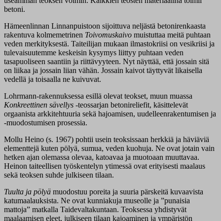
useamman teoksen voimin. Kaikkien teosten materiaalina toimii
betoni.
Hämeenlinnan Linnanpuistoon sijoittuva neljästä betonirenkaasta
rakentuva kolmemetrinen
Toivomuskaivo
muistuttaa meitä puhtaan
veden merkityksestä. Taiteilijan mukaan ilmastokriisi on vesikriisi ja
tulevaisuutemme keskeisin kysymys liittyy puhtaan veden
tasapuoliseen saantiin ja riittävyyteen. Nyt näyttää, että jossain sitä
on liikaa ja jossain liian vähän. Jossain kaivot täyttyvät likaisella
vedellä ja toisaalla ne kuivuvat.
Lohrmann-rakennuksessa esillä olevat teokset, muun muassa
Konkreettinen sävellys
-teossarjan betonireliefit, käsittelevät
orgaanista arkkitehtuuria sekä hajoamisen, uudelleenrakentumisen ja
-muodostumisen prosessia.
Mollu Heino
(s. 1967) pohtii usein teoksissaan herkkiä ja häviäviä
elementtejä kuten pölyä, sumua, veden kuohuja. Ne ovat jotain vain
hetken ajan olemassa olevaa, katoavaa ja muotoaan muuttavaa.
Heinon taiteellisen työskentelyn ytimessä ovat erityisesti maalaus
sekä teoksen suhde julkiseen tilaan.
Tuulta ja pölyä
muodostuu poreita ja suuria pärskeitä kuvaavista
katumaalauksista. Ne ovat kunniakuja museolle ja ”punaisia
mattoja” matkalla Taidevaltakuntaan. Teoksessa yhdistyvät
maalaamisen eleet, julkiseen tilaan kajoaminen ja ympäristön