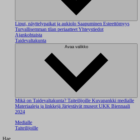
Liput, näyttelypaikat ja aukiolo
Saapuminen
Esteettömyys
Turvallisemman tilan periaatteet
Yhteystiedot
Ajankohtaista
Taidevaltakunta
Avaa valikko
Mikä on Taidevaltakunta?
Taiteilijoille
Kuvapankki medialle
Materiaaleja ja linkkejä
Järjestävät museot
UKK
Biennaali
2024
Medialle
Taiteilijoille
Hae