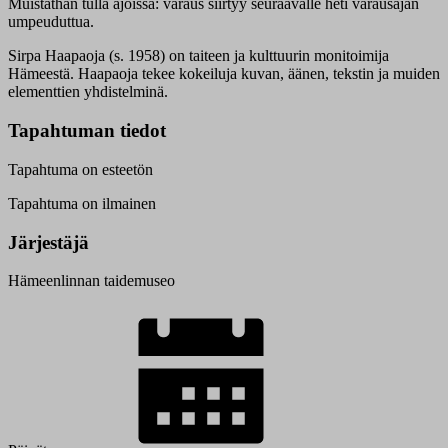
Muistathan tulla ajoissa: varaus siirtyy seuraavalle heti varausajan
umpeuduttua.
Sirpa Haapaoja (s. 1958) on taiteen ja kulttuurin monitoimija
Hämeestä. Haapaoja tekee kokeiluja kuvan, äänen, tekstin ja muiden
elementtien yhdistelminä.
Tapahtuman tiedot
Tapahtuma on esteetön
Tapahtuma on ilmainen
Järjestäjä
Hämeenlinnan taidemuseo