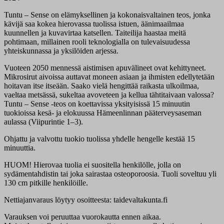
Tuntu – Sense on elämyksellinen ja kokonaisvaltainen teos, jonka
kävijä saa kokea hierovassa tuolissa istuen, äänimaailmaa
kuunnellen ja kuvavirtaa katsellen. Taiteilija haastaa meitä
pohtimaan, millainen rooli teknologialla on tulevaisuudessa
yhteiskunnassa ja yksilöiden arjessa.
Vuoteen 2050 mennessä aistimisen apuvälineet ovat kehittyneet.
Mikrosirut aivoissa auttavat moneen asiaan ja ihmisten edellytetään
hoitavan itse itseään. Saako vielä hengittää raikasta ulkoilmaa,
vaeltaa metsässä, sukeltaa avoveteen ja kellua tähtitaivaan valossa?
Tuntu – Sense -teos on koettavissa yksityisissä 15 minuutin
tuokioissa kesä- ja elokuussa Hämeenlinnan pääterveysaseman
aulassa (Viipurintie 1–3).
Ohjattu ja valvottu tuokio tuolissa yhdelle hengelle kestää 15
minuuttia.
HUOM! Hierovaa tuolia ei suositella henkilölle, jolla on
sydämentahdistin tai joka sairastaa osteoporoosia. Tuoli soveltuu yli
130 cm pitkille henkilöille.
Nettiajanvaraus löytyy osoitteesta: taidevaltakunta.fi
Varauksen voi peruuttaa vuorokautta ennen aikaa.