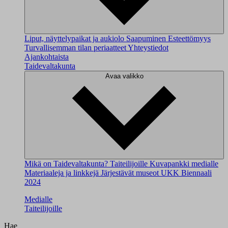
Liput, näyttelypaikat ja aukiolo
Saapuminen
Esteettömyys
Turvallisemman tilan periaatteet
Yhteystiedot
Ajankohtaista
Taidevaltakunta
Avaa valikko
Mikä on Taidevaltakunta?
Taiteilijoille
Kuvapankki medialle
Materiaaleja ja linkkejä
Järjestävät museot
UKK
Biennaali
2024
Medialle
Taiteilijoille
Hae