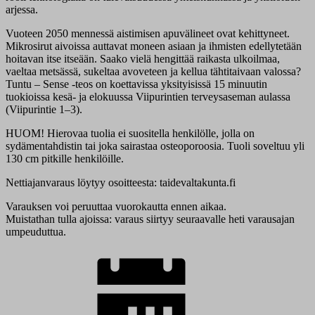
arjessa.
Vuoteen 2050 mennessä aistimisen apuvälineet ovat kehittyneet.
Mikrosirut aivoissa auttavat moneen asiaan ja ihmisten edellytetään
hoitavan itse itseään. Saako vielä hengittää raikasta ulkoilmaa,
vaeltaa metsässä, sukeltaa avoveteen ja kellua tähtitaivaan valossa?
Tuntu – Sense -teos on koettavissa yksityisissä 15 minuutin
tuokioissa kesä- ja elokuussa Viipurintien terveysaseman aulassa
(Viipurintie 1–3).
HUOM! Hierovaa tuolia ei suositella henkilölle, jolla on
sydämentahdistin tai joka sairastaa osteoporoosia. Tuoli soveltuu yli
130 cm pitkille henkilöille.
Nettiajanvaraus löytyy osoitteesta: taidevaltakunta.fi
Varauksen voi peruuttaa vuorokautta ennen aikaa.
Muistathan tulla ajoissa: varaus siirtyy seuraavalle heti varausajan
umpeuduttua.