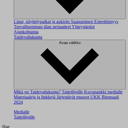
Liput, näyttelypaikat ja aukiolo
Saapuminen
Esteettömyys
Turvallisemman tilan periaatteet
Yhteystiedot
Ajankohtaista
Taidevaltakunta
Avaa valikko
Mikä on Taidevaltakunta?
Taiteilijoille
Kuvapankki medialle
Materiaaleja ja linkkejä
Järjestävät museot
UKK
Biennaali
2024
Medialle
Taiteilijoille
Hae