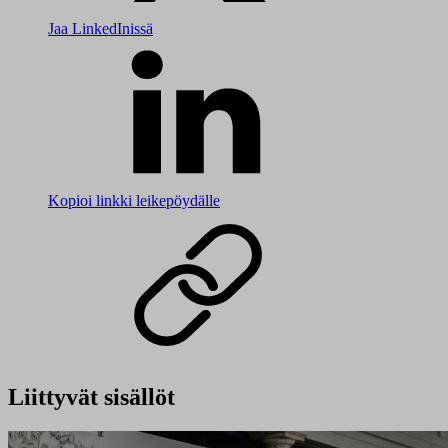
Jaa LinkedInissä
Kopioi linkki leikepöydälle
Liittyvät sisällöt