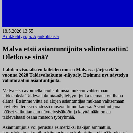
18.5.2026 13:55
Artikkelityyppi:
Ajankohtaista
Malva etsii asiantuntijoita valintaraatiin!
Oletko se sinä?
Lahden visuaalisten taiteiden museo Malvassa järjestetään
vuonna 2028 Taidevaltakunta -näyttely. Etsimme nyt näyttelyn
valintaraatiin asiantuntijoita.
Malva etsii avoimella haulla ihmisiä mukaan valitsemaan
taideteoksia Taidevaltakunta-näyttelyyn, jonka teemana on ihana
elämä. Etsimme viittä eri alojen asiantuntijaa mukaan valitsemaan
näyttelyn teoksia yhdessä museon tiimin kanssa. Asiantuntijana
pääset vaikuttamaan näyttelysisältöön ja käyttämään omaa
taidevaltaasi osana museon työryhmää.
Asiantuntijuus voi perustua esimerkiksi hakijan ammattiin,
harrastuksiin tai muihin kiinnostuksen kohteisiin – elämään yleensä.