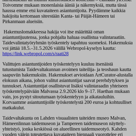
Toivomme mukaan monenlaisia ääniä ja näkemyksiä, mutta tässä
haussa emme etsi kuvataiteen asiantuntijoita. Pyydämme kaikkia
hakijoita kertomaan siteestään Kanta- tai Päijät-Hämeen tai
Pirkanmaan alueisiin.
Hakemuslomakkeessa hakija voi itse määrittää oman
asiantuntijuutensa, jonka pohjalta haluaa osallistua valintaraatiin.
Taidevalintatyöryhmän työskentely tapahtuu suomeksi. Hakemuksia
voi jättää 18.5.–31.5.2026 välillä Webropol-kyselyn kautta:
https://link.webropol.com/s/raati28
Valittujen asiantuntijoiden työskentelyyn kuuluu itsenäistä
tutustumista Taidevaltakunnan avoimen taiteilija- ja teoshaun kautta
saapuviin hakemuksiin. Hakemukset arvioidaan ArtCurator-alustalla
elokuun aikana, johon valitut asiantuntijat saavat perehdytyksen ja
tunnukset. Asiantuntijat osallistuvat lisäksi valintaraadin yhteiseen
työskentelypäivään Malvassa 2.9.2026 klo 9–17. Haethan mukaan
vain, jos pystyt sitoutumaan työskentelyyn ja aikatauluihin.
Korvaamme asiantuntijoille työskentelystä 200 euroa ja kohtuulliset
matkakulut.
Taidevaltakunta on Lahden visuaalisten taiteiden museo Malvan,
Hämeenlinnan taidemuseon ja Tampereen taidemuseon näyttely-
yhteistyö, jonka keskiössä on alueellinen taidemuseotyö. Kahden
vuoden välein toteutettava kuvataiteen biennaali vuorottelee eri