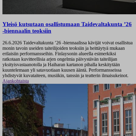
Yleisö kutsutaan osallistumaan Taidevaltakunta ’26
-biennaalin teoksiin
26.6.2026
Taidevaltakunta ’26 -biennaalissa kävijät voivat osallistua
monin tavoin useiden taiteilijoiden teoksiin ja heittäytyä mukaan
erilaisiin performansseihin. Finlaysonin alueella esimerkiksi
ratkotaan kuvitteellisia arjen ongelmia päivystävän taiteilijan
yksityisvastaanotolla ja Haiharan kartanon pihalla keskitytään
kuuntelemaan yli satavuotiaan kuusen ääntä. Performansseissa
yhdistyvät kuvataiteen, musiikin, tanssin ja teatterin ilmaisukeinot.
Ajankohtaista