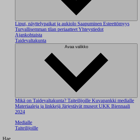
Liput, näyttelypaikat ja aukiolo
Saapuminen
Esteettömyys
Turvallisemman tilan periaatteet
Yhteystiedot
Ajankohtaista
Taidevaltakunta
Avaa valikko
Mikä on Taidevaltakunta?
Taiteilijoille
Kuvapankki medialle
Materiaaleja ja linkkejä
Järjestävät museot
UKK
Biennaali
2024
Medialle
Taiteilijoille
Hae