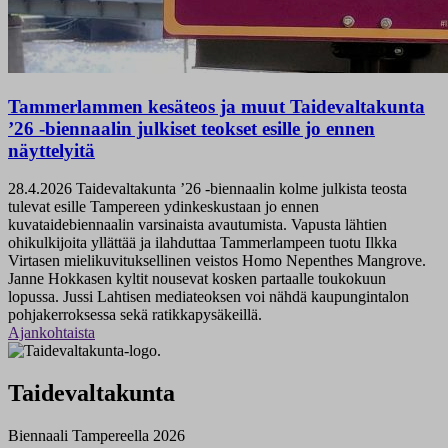
Tammerlammen kesäteos ja muut Taidevaltakunta
’26 -biennaalin julkiset teokset esille jo ennen
näyttelyitä
28.4.2026
Taidevaltakunta ’26 -biennaalin kolme julkista teosta
tulevat esille Tampereen ydinkeskustaan jo ennen
kuvataidebiennaalin varsinaista avautumista. Vapusta lähtien
ohikulkijoita yllättää ja ilahduttaa Tammerlampeen tuotu Ilkka
Virtasen mielikuvituksellinen veistos Homo Nepenthes Mangrove.
Janne Hokkasen kyltit nousevat kosken partaalle toukokuun
lopussa. Jussi Lahtisen mediateoksen voi nähdä kaupungintalon
pohjakerroksessa sekä ratikkapysäkeillä.
Ajankohtaista
Taidevaltakunta
Biennaali Tampereella 2026