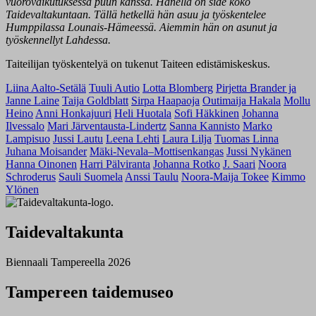
vuorovaikutuksessa puun kanssa. Hänellä on side koko
Taidevaltakuntaan. Tällä hetkellä hän asuu ja työskentelee
Humppilassa Lounais-Hämeessä. Aiemmin hän on asunut ja
työskennellyt Lahdessa.
Taiteilijan työskentelyä on tukenut Taiteen edistämiskeskus.
Liina Aalto-Setälä
Tuuli Autio
Lotta Blomberg
Pirjetta Brander ja
Janne Laine
Taija Goldblatt
Sirpa Haapaoja
Outimaija Hakala
Mollu
Heino
Anni Honkajuuri
Heli Huotala
Sofi Häkkinen
Johanna
Ilvessalo
Mari Järventausta-Lindertz
Sanna Kannisto
Marko
Lampisuo
Jussi Lautu
Leena Lehti
Laura Lilja
Tuomas Linna
Juhana Moisander
Mäki-Nevala–Mottisenkangas
Jussi Nykänen
Hanna Oinonen
Harri Pälviranta
Johanna Rotko
J. Saari
Noora
Schroderus
Sauli Suomela
Anssi Taulu
Noora-Maija Tokee
Kimmo
Ylönen
Taidevaltakunta
Biennaali Tampereella 2026
Tampereen taidemuseo