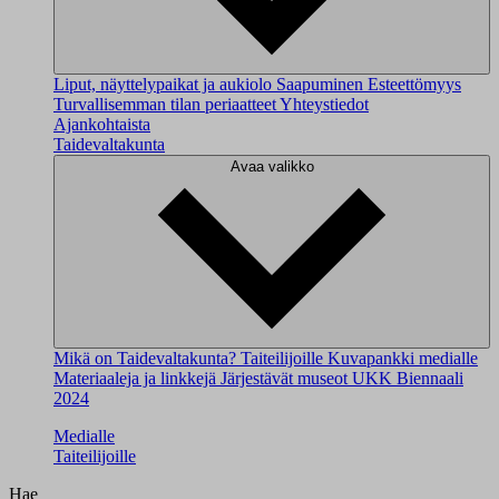
Liput, näyttelypaikat ja aukiolo
Saapuminen
Esteettömyys
Turvallisemman tilan periaatteet
Yhteystiedot
Ajankohtaista
Taidevaltakunta
Avaa valikko
Mikä on Taidevaltakunta?
Taiteilijoille
Kuvapankki medialle
Materiaaleja ja linkkejä
Järjestävät museot
UKK
Biennaali
2024
Medialle
Taiteilijoille
Hae