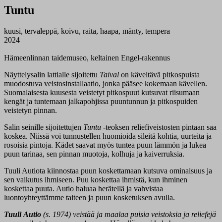
Tuntu
kuusi, tervaleppä, koivu, raita, haapa, mänty, tempera
2024
Hämeenlinnan taidemuseo, keltainen Engel-rakennus
Näyttelysalin lattialle sijoitettu
Taival
on käveltävä pitkospuista
muodostuva veistosinstallaatio, jonka pääsee kokemaan kävellen.
Suomalaisesta kuusesta veistetyt pitkospuut kutsuvat riisumaan
kengät ja tuntemaan jalkapohjissa puuntunnun ja pitkospuiden
veistetyn pinnan.
Salin seinille sijoitettujen
Tuntu
-teoksen reliefiveistosten pintaan saa
koskea. Niissä voi tunnustellen huomioida sileitä kohtia, uurteita ja
rosoisia pintoja. Kädet saavat myös tuntea puun lämmön ja lukea
puun tarinaa, sen pinnan muotoja, kolhuja ja kaiverruksia.
Tuuli Autiota kiinnostaa puun koskettamaan kutsuva ominaisuus ja
sen vaikutus ihmiseen. Puu koskettaa ihmistä, kun ihminen
koskettaa puuta. Autio haluaa herätellä ja vahvistaa
luontoyhteyttämme taiteen ja puun kosketuksen avulla.
Tuuli
Autio
(s. 1974) veistää ja maalaa puisia veistoksia ja reliefejä