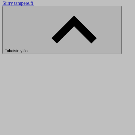
Siirry tampere.fi
Takaisin ylös