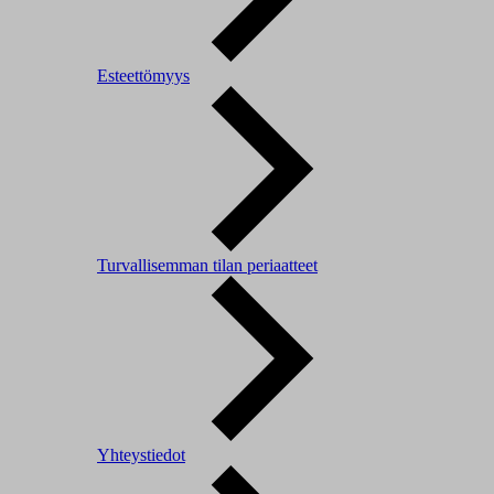
Esteettömyys
Turvallisemman tilan periaatteet
Yhteystiedot