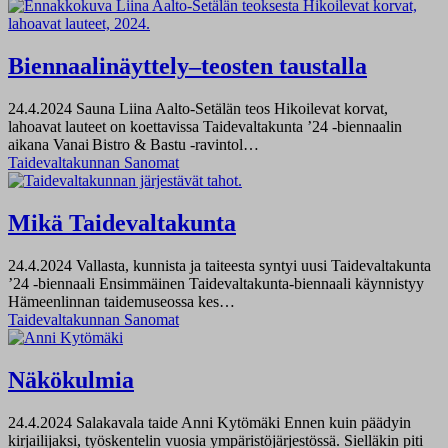
Biennaalinäyttely–teosten taustalla
24.4.2024
Sauna Liina Aalto-Setälän teos Hikoilevat korvat,
lahoavat lauteet on koettavissa Taidevaltakunta ’24 -biennaalin
aikana Vanai Bistro & Bastu -ravintol…
Taidevaltakunnan Sanomat
Mikä Taidevaltakunta
24.4.2024
Vallasta, kunnista ja taiteesta syntyi uusi Taidevaltakunta
’24 -biennaali Ensimmäinen Taidevaltakunta-biennaali käynnistyy
Hämeenlinnan taidemuseossa kes…
Taidevaltakunnan Sanomat
Näkökulmia
24.4.2024
Salakavala taide Anni Kytömäki Ennen kuin päädyin
kirjailijaksi, työskentelin vuosia ympäristöjärjestössä. Sielläkin piti