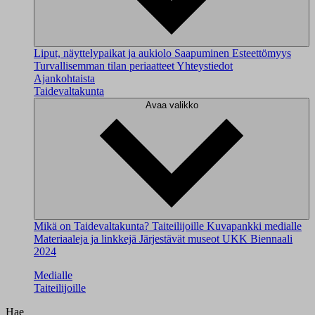
Liput, näyttelypaikat ja aukiolo
Saapuminen
Esteettömyys
Turvallisemman tilan periaatteet
Yhteystiedot
Ajankohtaista
Taidevaltakunta
Avaa valikko
Mikä on Taidevaltakunta?
Taiteilijoille
Kuvapankki medialle
Materiaaleja ja linkkejä
Järjestävät museot
UKK
Biennaali
2024
Medialle
Taiteilijoille
Hae