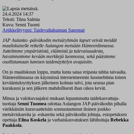
24.4.2024 14:37
Teksti: Tiina Salmia
Kuva: Senni Tuomi
Artikkelityyppi:
Taidevaltakunnan Sanomat
JAP Aulanko -päiväkodin metsäryhmän lapset veivät meidät
maaliskuiselle retkelle Aulangon metsään Hämeenlinnassa.
Juttelimme ympäristöstä, eläimistä ja tulevaisuudesta,
havainnoimme kevään merkkejä luonnossa, sekä pääsimme
osallistumaan lumisen taidenäyttelyn avajaisiin.
On jo maaliskuun loppu, mutta lunta sataa reipasta tahtia taivaalta.
Hämeenlinnassa on käynnissä internetmeemin luonnehtima toisen
kevääntuloyrityksen jälkeinen kolmas talvi, jota seuraa pian
kurakausi ja sen jälkeen mahdollisesti ihan oikea kevät.
Minua ja valokuvaajaksi mukaan lupautunutta taidekasvattaja-
tuottaja
Senni Tuomea
odottaa Aulangon JAP-päiväkodin pihalla
värikkäisiin kuravaatteisiin sonnustautunut iloinen joukko
metsäviskareita ja -eskareita sekä päiväkodin johtaja, esiopetuksen
opettaja
Elina Koskela
ja varhaiskasvatuksen lähihoitaja
Rebekka
Paakkola
.