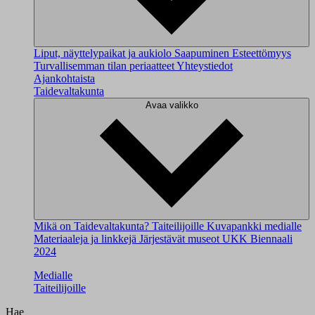
Liput, näyttelypaikat ja aukiolo
Saapuminen
Esteettömyys
Turvallisemman tilan periaatteet
Yhteystiedot
Ajankohtaista
Taidevaltakunta
Avaa valikko
Mikä on Taidevaltakunta?
Taiteilijoille
Kuvapankki medialle
Materiaaleja ja linkkejä
Järjestävät museot
UKK
Biennaali
2024
Medialle
Taiteilijoille
Hae