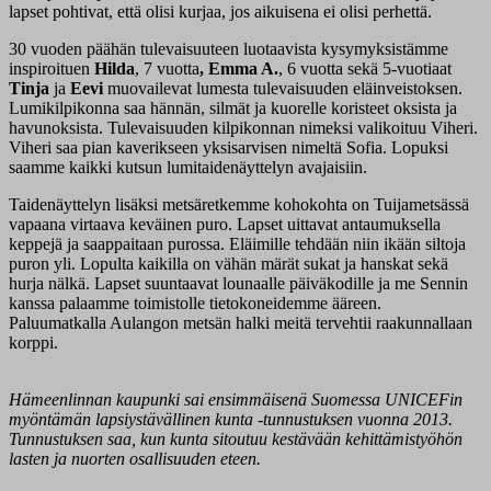
lapset pohtivat, että olisi kurjaa, jos aikuisena ei olisi perhettä.
30 vuoden päähän tulevaisuuteen luotaavista kysymyksistämme
inspiroituen
Hilda
, 7 vuotta
, Emma A.
, 6 vuotta sekä 5-vuotiaat
Tinja
ja
Eevi
muovailevat lumesta tulevaisuuden eläinveistoksen.
Lumikilpikonna saa hännän, silmät ja kuorelle koristeet oksista ja
havunoksista. Tulevaisuuden kilpikonnan nimeksi valikoituu Viheri.
Viheri saa pian kaverikseen yksisarvisen nimeltä Sofia. Lopuksi
saamme kaikki kutsun lumitaidenäyttelyn avajaisiin.
Taidenäyttelyn lisäksi metsäretkemme kohokohta on Tuijametsässä
vapaana virtaava keväinen puro. Lapset uittavat antaumuksella
keppejä ja saappaitaan purossa. Eläimille tehdään niin ikään siltoja
puron yli. Lopulta kaikilla on vähän märät sukat ja hanskat sekä
hurja nälkä. Lapset suuntaavat lounaalle päiväkodille ja me Sennin
kanssa palaamme toimistolle tietokoneidemme ääreen.
Paluumatkalla Aulangon metsän halki meitä tervehtii raakunnallaan
korppi.
Hämeenlinnan kaupunki sai ensimmäisenä Suomessa UNICEFin
myöntämän lapsiystävällinen kunta -tunnustuksen vuonna 2013.
Tunnustuksen saa, kun kunta sitoutuu kestävään kehittämistyöhön
lasten ja nuorten osallisuuden eteen.