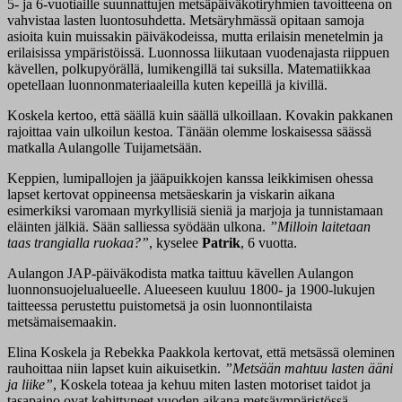
5- ja 6-vuotiaille suunnattujen metsäpäiväkotiryhmien tavoitteena on
vahvistaa lasten luontosuhdetta. Metsäryhmässä opitaan samoja
asioita kuin muissakin päiväkodeissa, mutta erilaisin menetelmin ja
erilaisissa ympäristöissä. Luonnossa liikutaan vuodenajasta riippuen
kävellen, polkupyörällä, lumikengillä tai suksilla. Matematiikkaa
opetellaan luonnonmateriaaleilla kuten kepeillä ja kivillä.
Koskela kertoo, että säällä kuin säällä ulkoillaan. Kovakin pakkanen
rajoittaa vain ulkoilun kestoa. Tänään olemme loskaisessa säässä
matkalla Aulangolle Tuijametsään.
Keppien, lumipallojen ja jääpuikkojen kanssa leikkimisen ohessa
lapset kertovat oppineensa metsäeskarin ja viskarin aikana
esimerkiksi varomaan myrkyllisiä sieniä ja marjoja ja tunnistamaan
eläinten jälkiä. Sään salliessa syödään ulkona.
”Milloin laitetaan
taas trangialla ruokaa?”
, kyselee
Patrik
, 6 vuotta.
Aulangon JAP-päiväkodista matka taittuu kävellen Aulangon
luonnonsuojelualueelle. Alueeseen kuuluu 1800- ja 1900-lukujen
taitteessa perustettu puistometsä ja osin luonnontilaista
metsämaisemaakin.
Elina Koskela ja Rebekka Paakkola kertovat, että metsässä oleminen
rauhoittaa niin lapset kuin aikuisetkin.
”Metsään mahtuu lasten ääni
ja liike”
, Koskela toteaa ja kehuu miten lasten motoriset taidot ja
tasapaino ovat kehittyneet vuoden aikana metsäympäristössä.