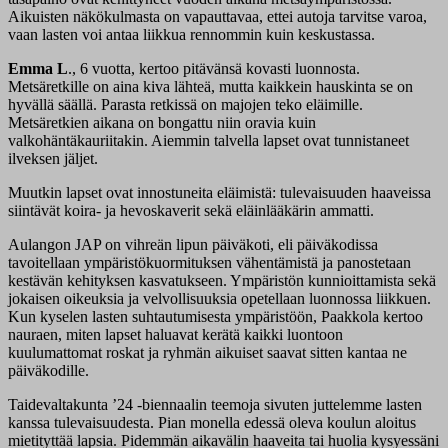
Aikuisten näkökulmasta on vapauttavaa, ettei autoja tarvitse varoa,
vaan lasten voi antaa liikkua rennommin kuin keskustassa.
Emma L
., 6 vuotta, kertoo pitävänsä kovasti luonnosta.
Metsäretkille on aina kiva lähteä, mutta kaikkein hauskinta se on
hyvällä säällä. Parasta retkissä on majojen teko eläimille.
Metsäretkien aikana on bongattu niin oravia kuin
valkohäntäkauriitakin. Aiemmin talvella lapset ovat tunnistaneet
ilveksen jäljet.
Muutkin lapset ovat innostuneita eläimistä: tulevaisuuden haaveissa
siintävät koira- ja hevoskaverit sekä eläinlääkärin ammatti.
Aulangon JAP on vihreän lipun päiväkoti, eli päiväkodissa
tavoitellaan ympäristökuormituksen vähentämistä ja panostetaan
kestävän kehityksen kasvatukseen. Ympäristön kunnioittamista sekä
jokaisen oikeuksia ja velvollisuuksia opetellaan luonnossa liikkuen.
Kun kyselen lasten suhtautumisesta ympäristöön, Paakkola kertoo
nauraen, miten lapset haluavat kerätä kaikki luontoon
kuulumattomat roskat ja ryhmän aikuiset saavat sitten kantaa ne
päiväkodille.
Taidevaltakunta ’24 -biennaalin teemoja sivuten juttelemme lasten
kanssa tulevaisuudesta. Pian monella edessä oleva koulun aloitus
mietityttää lapsia. Pidemmän aikavälin haaveita tai huolia kysyessäni